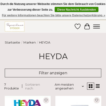
Durch die Nutzung unserer Webseite stimmen Sie dem Gebrauch von Cookies
zur Verbesserung dieser Seite zu.
Diese Nachricht Ausblenden
Hier finden Sie hochwertige Produkte im Bereich Schule, Büro, Papier,
Schreiben und vieles mehr! Erhalten Sie Ihre Bestellung bequem nach
Für weitere Informationen beachten Sie bitte unsere Datenschutzerklärung. »
Hause oder ins Büro geliefert!
Wunschzettel
Ihr Ware
Startseite
/
Marken
/
HEYDA
HEYDA
Filter anzeigen
7
Sortieren
Am meisten
Produkte
nach
angesehen