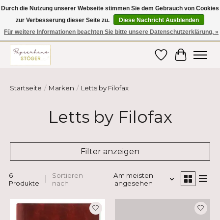
Durch die Nutzung unserer Webseite stimmen Sie dem Gebrauch von Cookies
zur Verbesserung dieser Seite zu.
Diese Nachricht Ausblenden
Hier finden Sie hochwertige Produkte im Bereich Schule, Büro, Papier,
Schreiben und vieles mehr! Erhalten Sie Ihre Bestellung bequem nach
Für weitere Informationen beachten Sie bitte unsere Datenschutzerklärung. »
Hause oder ins Büro geliefert!
Wunschzettel
Ihr Ware
Startseite
/
Marken
/
Letts by Filofax
Letts by Filofax
Filter anzeigen
6
Sortieren
Am meisten
Produkte
nach
angesehen