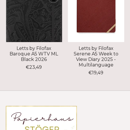
Letts by Filofax
Letts by Filofax
Baroque A5 WTV ML
Serene A5 Week to
Black 2026
View Diary 2025 -
Multilanguage
€23,49
€19,49