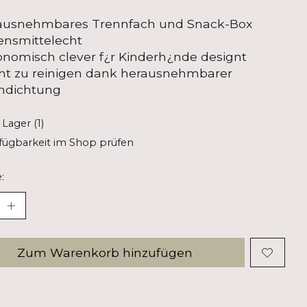
rausnehmbares Trennfach und Snack-Box
ensmittelecht
onomisch clever f¿r Kinderh¿nde designt
cht zu reinigen dank herausnehmbarer
ondichtung
 Lager (1)
fügbarkeit im Shop prüfen
:
Zum Warenkorb hinzufügen