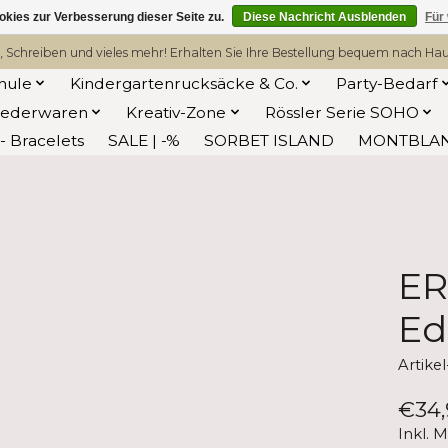
kies zur Verbesserung dieser Seite zu.
Diese Nachricht Ausblenden
Für
, Schreiben und vieles mehr! Erhalten Sie Ihre Bestellung bequem nach Hause
hule
Kindergartenrucksäcke & Co.
Party-Bedarf
Lederwaren
Kreativ-Zone
Rössler Serie SOHO
 Bracelets
SALE | -%
SORBET ISLAND
MONTBLA
ER
Ed
Artik
€34,
Inkl. 