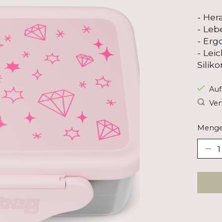
- He
- Leb
- Erg
- Lei
Silik
Auf
Ver
Menge