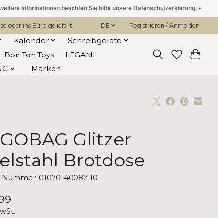
 weitere Informationen beachten Sie bitte unsere Datenschutzerklärung. »
 oder ins Büro geliefert!
DE
Registrieren / Anmelden
Kalender
Schreibgeräte
Bon Ton Toys
LEGAMI
NC
Marken
GOBAG Glitzer
elstahl Brotdose
el-Nummer: 01070-40082-10
99
MwSt.