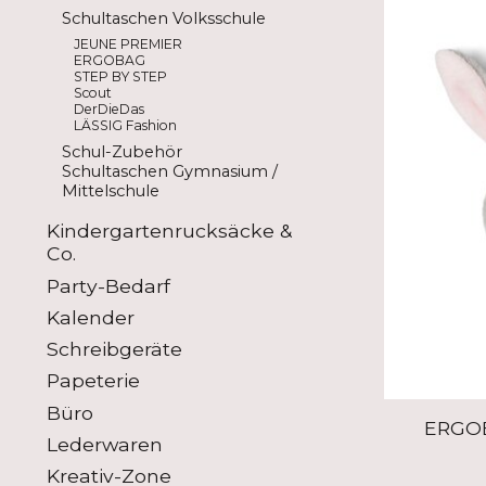
Schultaschen Volksschule
JEUNE PREMIER
ERGOBAG
STEP BY STEP
Scout
DerDieDas
LÄSSIG Fashion
Schul-Zubehör
Schultaschen Gymnasium /
Mittelschule
Kindergartenrucksäcke &
Co.
Party-Bedarf
Kalender
Schreibgeräte
Papeterie
Büro
ERGOB
Lederwaren
Kreativ-Zone