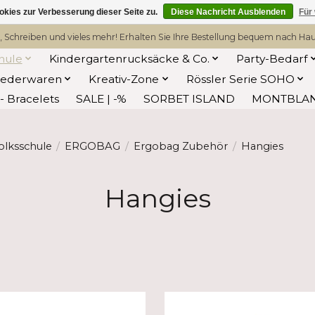
kies zur Verbesserung dieser Seite zu.
Diese Nachricht Ausblenden
Für
, Schreiben und vieles mehr! Erhalten Sie Ihre Bestellung bequem nach Hause
hule
Kindergartenrucksäcke & Co.
Party-Bedarf
Lederwaren
Kreativ-Zone
Rössler Serie SOHO
 Bracelets
SALE | -%
SORBET ISLAND
MONTBLA
olksschule
/
ERGOBAG
/
Ergobag Zubehör
/
Hangies
Hangies