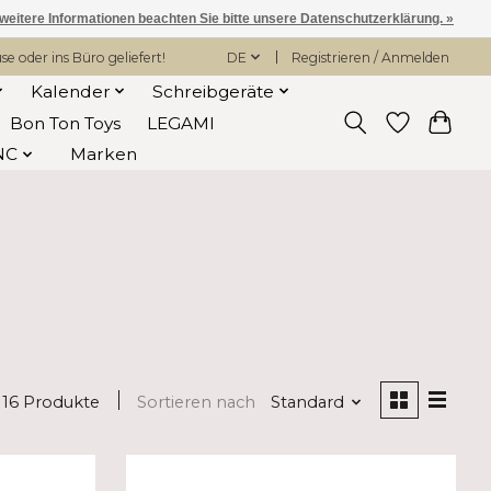
 weitere Informationen beachten Sie bitte unsere Datenschutzerklärung. »
 oder ins Büro geliefert!
DE
Registrieren / Anmelden
Kalender
Schreibgeräte
Bon Ton Toys
LEGAMI
NC
Marken
16 Produkte
Sortieren nach
Standard