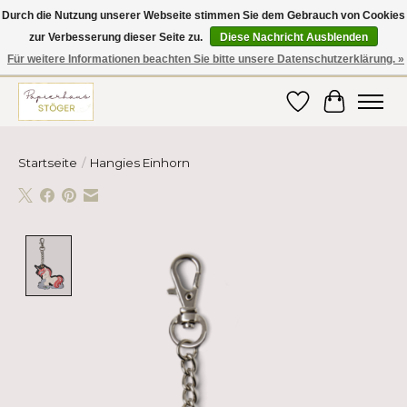
Durch die Nutzung unserer Webseite stimmen Sie dem Gebrauch von Cookies
zur Verbesserung dieser Seite zu.
Diese Nachricht Ausblenden
Hier finden Sie hochwertige Produkte im Bereich Schule, Büro, Papier,
Schreiben und vieles mehr! Erhalten Sie Ihre Bestellung bequem nach
Für weitere Informationen beachten Sie bitte unsere Datenschutzerklärung. »
Hause oder ins Büro geliefert!
Wunschzettel
Ihr Ware
Startseite
/
Hangies Einhorn
Product image slideshow Items