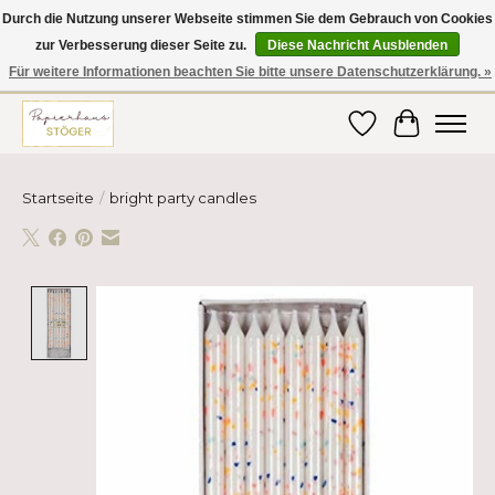
Durch die Nutzung unserer Webseite stimmen Sie dem Gebrauch von Cookies
zur Verbesserung dieser Seite zu.
Diese Nachricht Ausblenden
Hier finden Sie hochwertige Produkte im Bereich Schule, Büro, Papier,
Schreiben und vieles mehr! Erhalten Sie Ihre Bestellung bequem nach
Für weitere Informationen beachten Sie bitte unsere Datenschutzerklärung. »
Hause oder ins Büro geliefert!
Wunschzettel
Ihr Ware
Startseite
/
bright party candles
Product image slideshow Items