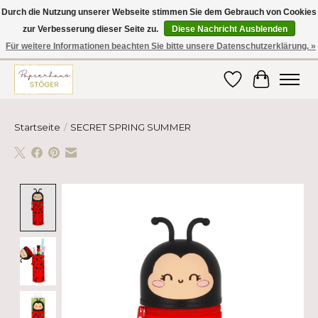
Durch die Nutzung unserer Webseite stimmen Sie dem Gebrauch von Cookies
zur Verbesserung dieser Seite zu.
Diese Nachricht Ausblenden
Hier finden Sie hochwertige Produkte im Bereich Schule, Büro, Papier,
Schreiben und vieles mehr! Erhalten Sie Ihre Bestellung bequem nach
Für weitere Informationen beachten Sie bitte unsere Datenschutzerklärung. »
Hause oder ins Büro geliefert!
Wunschzettel
Ihr Ware
Startseite
/
SECRET SPRING SUMMER
Product image slideshow Items