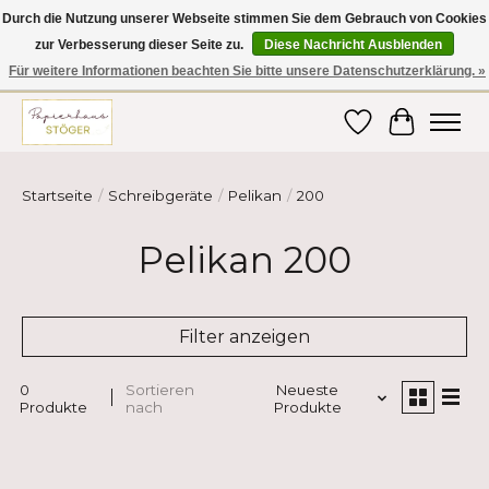
Durch die Nutzung unserer Webseite stimmen Sie dem Gebrauch von Cookies
zur Verbesserung dieser Seite zu.
Diese Nachricht Ausblenden
Hier finden Sie hochwertige Produkte im Bereich Schule, Büro, Papier,
Schreiben und vieles mehr! Erhalten Sie Ihre Bestellung bequem nach
Für weitere Informationen beachten Sie bitte unsere Datenschutzerklärung. »
Hause oder ins Büro geliefert!
Wunschzettel
Ihr Ware
Startseite
/
Schreibgeräte
/
Pelikan
/
200
Pelikan 200
Filter anzeigen
0
Sortieren
Neueste
Produkte
nach
Produkte