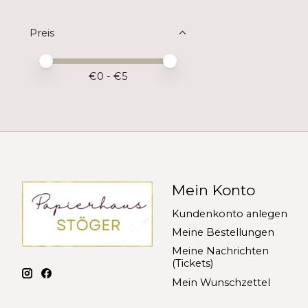
Preis
Preis – Mindestwert
Price maximum value
€
0
- €
5
Mein Konto
Kundenkonto anlegen
Meine Bestellungen
Meine Nachrichten
(Tickets)
Mein Wunschzettel