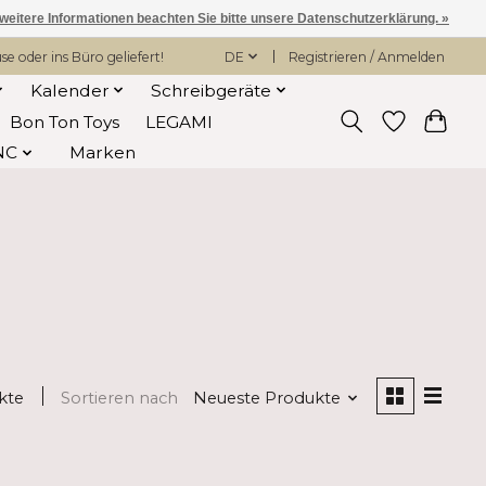
 weitere Informationen beachten Sie bitte unsere Datenschutzerklärung. »
 oder ins Büro geliefert!
DE
Registrieren / Anmelden
Kalender
Schreibgeräte
Bon Ton Toys
LEGAMI
NC
Marken
kte
Sortieren nach
Neueste Produkte