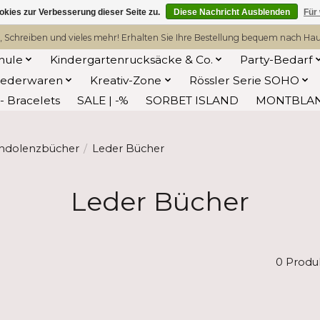
kies zur Verbesserung dieser Seite zu.
Diese Nachricht Ausblenden
Für
, Schreiben und vieles mehr! Erhalten Sie Ihre Bestellung bequem nach Hause
hule
Kindergartenrucksäcke & Co.
Party-Bedarf
Lederwaren
Kreativ-Zone
Rössler Serie SOHO
 Bracelets
SALE | -%
SORBET ISLAND
MONTBLA
ondolenzbücher
/
Leder Bücher
Leder Bücher
0 Produ