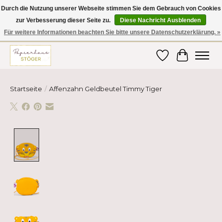
Durch die Nutzung unserer Webseite stimmen Sie dem Gebrauch von Cookies
zur Verbesserung dieser Seite zu.
Diese Nachricht Ausblenden
Hier finden Sie hochwertige Produkte im Bereich Schule, Büro, Papier,
Schreiben und vieles mehr! Erhalten Sie Ihre Bestellung bequem nach
Für weitere Informationen beachten Sie bitte unsere Datenschutzerklärung. »
Hause oder ins Büro geliefert!
Wunschzettel
Ihr Ware
Startseite
/
Affenzahn Geldbeutel Timmy Tiger
Product image slideshow Items