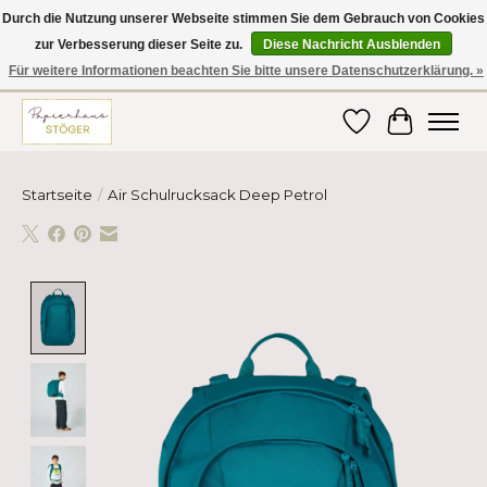
Durch die Nutzung unserer Webseite stimmen Sie dem Gebrauch von Cookies
zur Verbesserung dieser Seite zu.
Diese Nachricht Ausblenden
Hier finden Sie hochwertige Produkte im Bereich Schule, Büro, Papier,
Schreiben und vieles mehr! Erhalten Sie Ihre Bestellung bequem nach
Für weitere Informationen beachten Sie bitte unsere Datenschutzerklärung. »
Hause oder ins Büro geliefert!
Wunschzettel
Ihr Ware
Startseite
/
Air Schulrucksack Deep Petrol
Product image slideshow Items