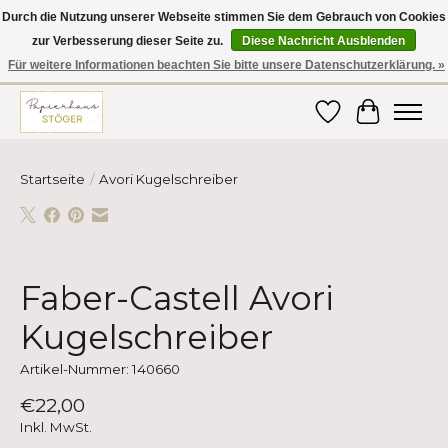
Durch die Nutzung unserer Webseite stimmen Sie dem Gebrauch von Cookies
zur Verbesserung dieser Seite zu.
Diese Nachricht Ausblenden
Hier finden Sie hochwertige Produkte im Bereich Schule, Büro, Papier,
Schreiben und vieles mehr! Erhalten Sie Ihre Bestellung bequem nach
Für weitere Informationen beachten Sie bitte unsere Datenschutzerklärung. »
Hause oder ins Büro geliefert!
Wunschzettel
Ihr Ware
Startseite
/
Avori Kugelschreiber
Product image slideshow Items
Faber-Castell Avori
Kugelschreiber
Artikel-Nummer: 140660
€22,00
Inkl. MwSt.