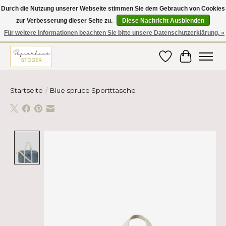
Durch die Nutzung unserer Webseite stimmen Sie dem Gebrauch von Cookies
zur Verbesserung dieser Seite zu.
Diese Nachricht Ausblenden
Hier finden Sie hochwertige Produkte im Bereich Schule, Büro, Papier,
Schreiben und vieles mehr! Erhalten Sie Ihre Bestellung bequem nach
Für weitere Informationen beachten Sie bitte unsere Datenschutzerklärung. »
Hause oder ins Büro geliefert!
Wunschzettel
Ihr Ware
Startseite
/
Blue spruce Sportttasche
Product image slideshow Items