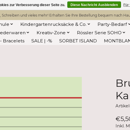
kies zur Verbesserung dieser Seite zu.
Diese Nachricht Ausblenden
Für
, Schreiben und vieles mehr! Erhalten Sie Ihre Bestellung bequem nach Hause
hule
Kindergartenrucksäcke & Co.
Party-Bedarf
Lederwaren
Kreativ-Zone
Rössler Serie SOHO
 Bracelets
SALE | -%
SORBET ISLAND
MONTBLA
Br
Ka
Artike
€5,5
Inkl. 