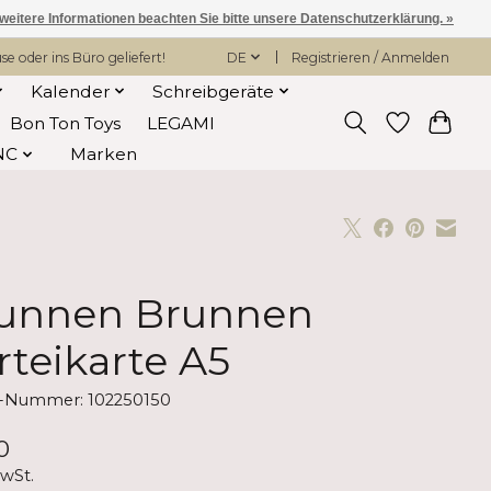
 weitere Informationen beachten Sie bitte unsere Datenschutzerklärung. »
 oder ins Büro geliefert!
DE
Registrieren / Anmelden
Kalender
Schreibgeräte
Bon Ton Toys
LEGAMI
NC
Marken
unnen Brunnen
rteikarte A5
l-Nummer: 102250150
0
MwSt.