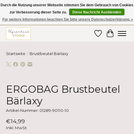
Durch die Nutzung unserer Webseite stimmen Sie dem Gebrauch von Cookies
zur Verbesserung dieser Seite zu.
Diese Nachricht Ausblenden
Hier finden Sie hochwertige Produkte im Bereich Schule, Büro, Papier,
Schreiben und vieles mehr! Erhalten Sie Ihre Bestellung bequem nach
Für weitere Informationen beachten Sie bitte unsere Datenschutzerklärung. »
Hause oder ins Büro geliefert!
Wunschzettel
Ihr Ware
Startseite
/
Brustbeutel Bärlaxy
Product image slideshow Items
ERGOBAG Brustbeutel
Bärlaxy
Artikel-Nummer: 01289-90110-10
€14,99
Inkl. MwSt.