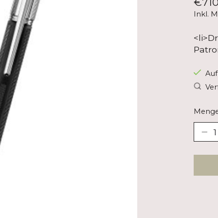
€710
Inkl. 
<li>D
Patro
Auf
Ver
Menge