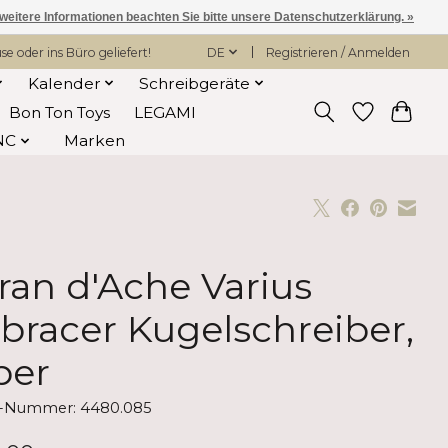
 weitere Informationen beachten Sie bitte unsere Datenschutzerklärung. »
 oder ins Büro geliefert!
DE
Registrieren / Anmelden
Kalender
Schreibgeräte
Bon Ton Toys
LEGAMI
NC
Marken
ran d'Ache Varius
bracer Kugelschreiber,
ber
el-Nummer: 4480.085