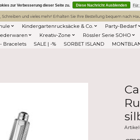
kies zur Verbesserung dieser Seite zu.
Diese Nachricht Ausblenden
Für
, Schreiben und vieles mehr! Erhalten Sie Ihre Bestellung bequem nach Hause
hule
Kindergartenrucksäcke & Co.
Party-Bedarf
Lederwaren
Kreativ-Zone
Rössler Serie SOHO
 Bracelets
SALE | -%
SORBET ISLAND
MONTBLA
Ca
Ru
sil
Artik