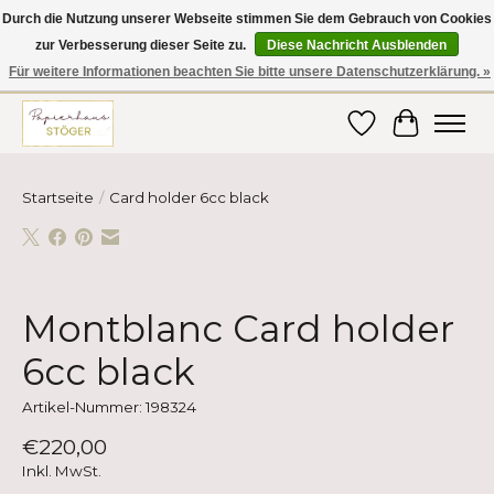
Durch die Nutzung unserer Webseite stimmen Sie dem Gebrauch von Cookies
zur Verbesserung dieser Seite zu.
Diese Nachricht Ausblenden
Hier finden Sie hochwertige Produkte im Bereich Schule, Büro, Papier,
Schreiben und vieles mehr! Erhalten Sie Ihre Bestellung bequem nach
Für weitere Informationen beachten Sie bitte unsere Datenschutzerklärung. »
Hause oder ins Büro geliefert!
Wunschzettel
Ihr Ware
Startseite
/
Card holder 6cc black
Product image slideshow Items
Montblanc Card holder
6cc black
Artikel-Nummer: 198324
€220,00
Inkl. MwSt.