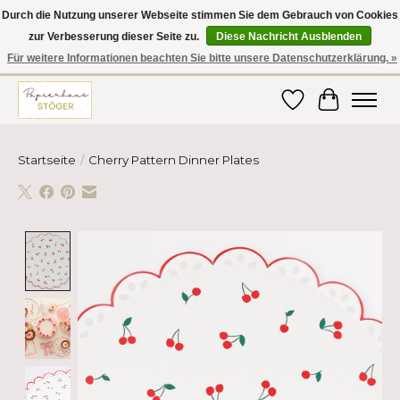
Durch die Nutzung unserer Webseite stimmen Sie dem Gebrauch von Cookies
zur Verbesserung dieser Seite zu.
Diese Nachricht Ausblenden
Hier finden Sie hochwertige Produkte im Bereich Schule, Büro, Papier,
Schreiben und vieles mehr! Erhalten Sie Ihre Bestellung bequem nach
Für weitere Informationen beachten Sie bitte unsere Datenschutzerklärung. »
Hause oder ins Büro geliefert!
Wunschzettel
Ihr Ware
Startseite
/
Cherry Pattern Dinner Plates
Product image slideshow Items