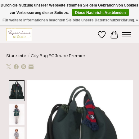
Durch die Nutzung unserer Webseite stimmen Sie dem Gebrauch von Cookies
zur Verbesserung dieser Seite zu.
Diese Nachricht Ausblenden
Hier finden Sie hochwertige Produkte im Bereich Schule, Büro, Papier,
Schreiben und vieles mehr! Erhalten Sie Ihre Bestellung bequem nach
Für weitere Informationen beachten Sie bitte unsere Datenschutzerklärung. »
Hause oder ins Büro geliefert!
Wunschzettel
Ihr Ware
Startseite
/
City Bag FC Jeune Premier
Product image slideshow Items