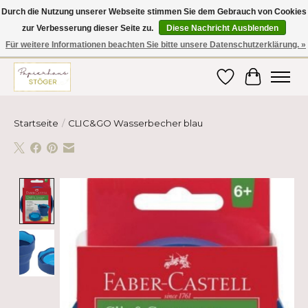
Durch die Nutzung unserer Webseite stimmen Sie dem Gebrauch von Cookies
zur Verbesserung dieser Seite zu.
Diese Nachricht Ausblenden
Hier finden Sie hochwertige Produkte im Bereich Schule, Büro, Papier,
Schreiben und vieles mehr! Erhalten Sie Ihre Bestellung bequem nach
Für weitere Informationen beachten Sie bitte unsere Datenschutzerklärung. »
Hause oder ins Büro geliefert!
Wunschzettel
Ihr Ware
Startseite
/
CLIC&GO Wasserbecher blau
Product image slideshow Items