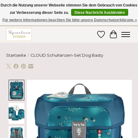
Durch die Nutzung unserer Webseite stimmen Sie dem Gebrauch von Cookies
zur Verbesserung dieser Seite zu.
Diese Nachricht Ausblenden
Hier finden Sie hochwertige Produkte im Bereich Schule, Büro, Papier,
Schreiben und vieles mehr! Erhalten Sie Ihre Bestellung bequem nach
Für weitere Informationen beachten Sie bitte unsere Datenschutzerklärung. »
Hause oder ins Büro geliefert!
Wunschzettel
Ihr Ware
Startseite
/
CLOUD Schulranzen-Set Dog Basty
Product image slideshow Items