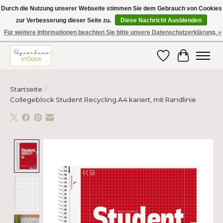
Durch die Nutzung unserer Webseite stimmen Sie dem Gebrauch von Cookies
zur Verbesserung dieser Seite zu.
Diese Nachricht Ausblenden
Hier finden Sie hochwertige Produkte im Bereich Schule, Büro, Papier,
Schreiben und vieles mehr! Erhalten Sie Ihre Bestellung bequem nach
Für weitere Informationen beachten Sie bitte unsere Datenschutzerklärung. »
Hause oder ins Büro geliefert!
Wunschzettel
Ihr Ware
Startseite
/
Collegeblock Student Recycling A4 kariert, mit Randlinie
Product image slideshow Items