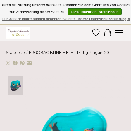
Durch die Nutzung unserer Webseite stimmen Sie dem Gebrauch von Cookies
zur Verbesserung dieser Seite zu.
Diese Nachricht Ausblenden
Hier finden Sie hochwertige Produkte im Bereich Schule, Büro, Papier,
Schreiben und vieles mehr! Erhalten Sie Ihre Bestellung bequem nach
Für weitere Informationen beachten Sie bitte unsere Datenschutzerklärung. »
Hause oder ins Büro geliefert!
Wunschzettel
Ihr Ware
Startseite
/
ERGOBAG BLINKIE KLETTIE 1tlg Pinguin 20
Product image slideshow Items