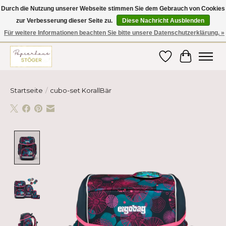
Durch die Nutzung unserer Webseite stimmen Sie dem Gebrauch von Cookies
zur Verbesserung dieser Seite zu.
Diese Nachricht Ausblenden
Hier finden Sie hochwertige Produkte im Bereich Schule, Büro, Papier,
Schreiben und vieles mehr! Erhalten Sie Ihre Bestellung bequem nach
Für weitere Informationen beachten Sie bitte unsere Datenschutzerklärung. »
Hause oder ins Büro geliefert!
Wunschzettel
Ihr Ware
Startseite
/
cubo-set KorallBär
Product image slideshow Items