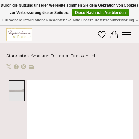
Durch die Nutzung unserer Webseite stimmen Sie dem Gebrauch von Cookies
zur Verbesserung dieser Seite zu.
Diese Nachricht Ausblenden
Hier finden Sie hochwertige Produkte im Bereich Schule, Büro, Papier,
Schreiben und vieles mehr! Erhalten Sie Ihre Bestellung bequem nach
Für weitere Informationen beachten Sie bitte unsere Datenschutzerklärung. »
Hause oder ins Büro geliefert!
Wunschzettel
Ihr Ware
Startseite
/
Ambition Füllfeder, Edelstahl, M
Product image slideshow Items