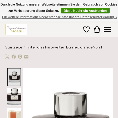
Durch die Nutzung unserer Webseite stimmen Sie dem Gebrauch von Cookies
zur Verbesserung dieser Seite zu.
Diese Nachricht Ausblenden
Hier finden Sie hochwertige Produkte im Bereich Schule, Büro, Papier,
Schreiben und vieles mehr! Erhalten Sie Ihre Bestellung bequem nach
Für weitere Informationen beachten Sie bitte unsere Datenschutzerklärung. »
Hause oder ins Büro geliefert!
Wunschzettel
Ihr Ware
Startseite
/
Tintenglas Farbwelten Burned orange 75ml
Product image slideshow Items