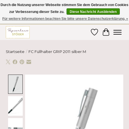
Durch die Nutzung unserer Webseite stimmen Sie dem Gebrauch von Cookies
zur Verbesserung dieser Seite zu.
Diese Nachricht Ausblenden
Hier finden Sie hochwertige Produkte im Bereich Schule, Büro, Papier,
Schreiben und vieles mehr! Erhalten Sie Ihre Bestellung bequem nach
Für weitere Informationen beachten Sie bitte unsere Datenschutzerklärung. »
Hause oder ins Büro geliefert!
Wunschzettel
Ihr Ware
Startseite
/
FC Füllhalter GRIP 2011 silber M
Product image slideshow Items