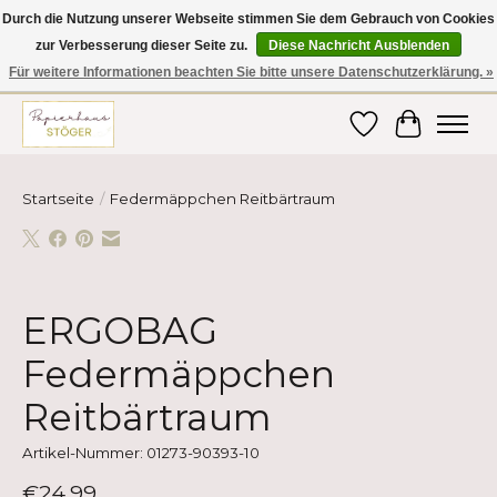
Durch die Nutzung unserer Webseite stimmen Sie dem Gebrauch von Cookies
zur Verbesserung dieser Seite zu.
Diese Nachricht Ausblenden
Hier finden Sie hochwertige Produkte im Bereich Schule, Büro, Papier,
Schreiben und vieles mehr! Erhalten Sie Ihre Bestellung bequem nach
Für weitere Informationen beachten Sie bitte unsere Datenschutzerklärung. »
Hause oder ins Büro geliefert!
Wunschzettel
Ihr Ware
Startseite
/
Federmäppchen Reitbärtraum
Product image slideshow Items
ERGOBAG
Federmäppchen
Reitbärtraum
Artikel-Nummer: 01273-90393-10
€24,99