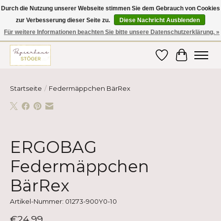
Durch die Nutzung unserer Webseite stimmen Sie dem Gebrauch von Cookies
zur Verbesserung dieser Seite zu.
Diese Nachricht Ausblenden
Hier finden Sie hochwertige Produkte im Bereich Schule, Büro, Papier,
Schreiben und vieles mehr! Erhalten Sie Ihre Bestellung bequem nach
Für weitere Informationen beachten Sie bitte unsere Datenschutzerklärung. »
Hause oder ins Büro geliefert!
Wunschzettel
Ihr Ware
Startseite
/
Federmäppchen BärRex
Product image slideshow Items
ERGOBAG
Federmäppchen
BärRex
Artikel-Nummer: 01273-900Y0-10
€24,99