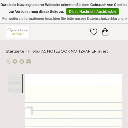
Durch die Nutzung unserer Webseite stimmen Sie dem Gebrauch von Cookies
zur Verbesserung dieser Seite zu.
Diese Nachricht Ausblenden
Hier finden Sie hochwertige Produkte im Bereich Schule, Büro, Papier,
Schreiben und vieles mehr! Erhalten Sie Ihre Bestellung bequem nach
Für weitere Informationen beachten Sie bitte unsere Datenschutzerklärung. »
Hause oder ins Büro geliefert!
Wunschzettel
Ihr Ware
Startseite
/
Filofax A5 NOTEBOOK NOTIZPAPIER liniert
Product image slideshow Items