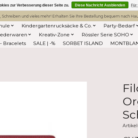
kies zur Verbesserung dieser Seite zu.
Diese Nachricht Ausblenden
Für
, Schreiben und vieles mehr! Erhalten Sie Ihre Bestellung bequem nach Hause
hule
Kindergartenrucksäcke & Co.
Party-Bedarf
Lederwaren
Kreativ-Zone
Rössler Serie SOHO
 Bracelets
SALE | -%
SORBET ISLAND
MONTBLA
Fi
Or
Sc
Artik