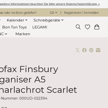
 weitere Informationen beachten Sie bitte unsere Datenschutzerklärung. »
 oder ins Büro geliefert!
DE
Registrieren / Anmelden
Kalender
Schreibgeräte
Bon Ton Toys
LEGAMI
NC
Marken
lofax Finsbury
ganiser A5
harlachrot Scarlet
el-Nummer: 000UD-022394