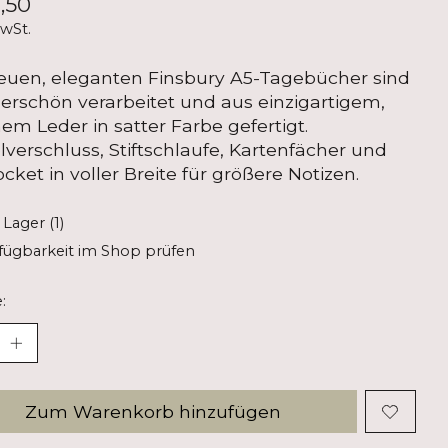
,50
MwSt.
euen, eleganten Finsbury A5-Tagebücher sind
rschön verarbeitet und aus einzigartigem,
em Leder in satter Farbe gefertigt.
lverschluss, Stiftschlaufe, Kartenfächer und
ocket in voller Breite für größere Notizen.
 Lager (1)
fügbarkeit im Shop prüfen
:
Zum Warenkorb hinzufügen