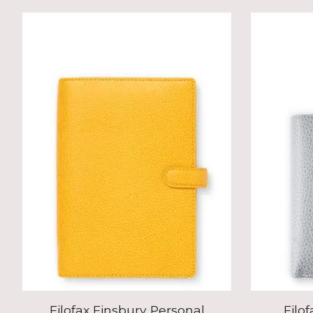
Produkt-Karussell-Artikel
Filofax Finsbury Personal
Filo