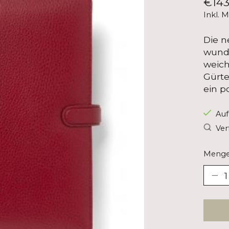
€143
Inkl. 
Die n
wunde
weich
Gürte
ein p
Auf
Ver
Menge