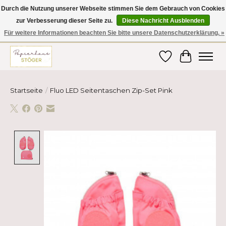
Durch die Nutzung unserer Webseite stimmen Sie dem Gebrauch von Cookies
zur Verbesserung dieser Seite zu.
Diese Nachricht Ausblenden
Hier finden Sie hochwertige Produkte im Bereich Schule, Büro, Papier,
Schreiben und vieles mehr! Erhalten Sie Ihre Bestellung bequem nach
Für weitere Informationen beachten Sie bitte unsere Datenschutzerklärung. »
Hause oder ins Büro geliefert!
Wunschzettel
Ihr Ware
Startseite
/
Fluo LED Seitentaschen Zip-Set Pink
Product image slideshow Items