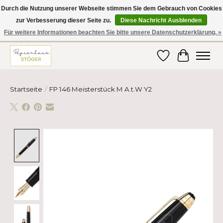
Durch die Nutzung unserer Webseite stimmen Sie dem Gebrauch von Cookies
zur Verbesserung dieser Seite zu.
Diese Nachricht Ausblenden
Hier finden Sie hochwertige Produkte im Bereich Schule, Büro, Papier,
Schreiben und vieles mehr! Erhalten Sie Ihre Bestellung bequem nach
Für weitere Informationen beachten Sie bitte unsere Datenschutzerklärung. »
Hause oder ins Büro geliefert!
Wunschzettel
Ihr Ware
Startseite
/
FP 146 Meisterstück M A.t.W Y2
Product image slideshow Items