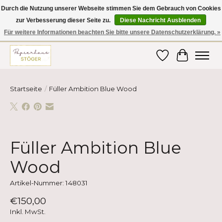
Durch die Nutzung unserer Webseite stimmen Sie dem Gebrauch von Cookies
zur Verbesserung dieser Seite zu.
Diese Nachricht Ausblenden
Hier finden Sie hochwertige Produkte im Bereich Schule, Büro, Papier,
Schreiben und vieles mehr! Erhalten Sie Ihre Bestellung bequem nach
Für weitere Informationen beachten Sie bitte unsere Datenschutzerklärung. »
Hause oder ins Büro geliefert!
Wunschzettel
Ihr Ware
Startseite
/
Füller Ambition Blue Wood
Product image slideshow Items
Füller Ambition Blue
Wood
Artikel-Nummer: 148031
€150,00
Inkl. MwSt.