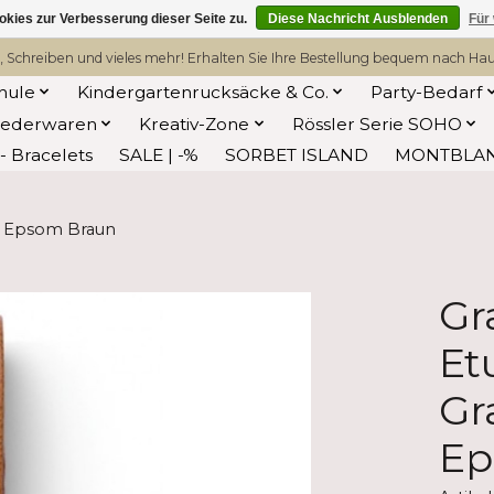
kies zur Verbesserung dieser Seite zu.
Diese Nachricht Ausblenden
Für
, Schreiben und vieles mehr! Erhalten Sie Ihre Bestellung bequem nach Hause
hule
Kindergartenrucksäcke & Co.
Party-Bedarf
Lederwaren
Kreativ-Zone
Rössler Serie SOHO
 Bracelets
SALE | -%
SORBET ISLAND
MONTBLA
ell Epsom Braun
Gr
Et
Gr
Ep