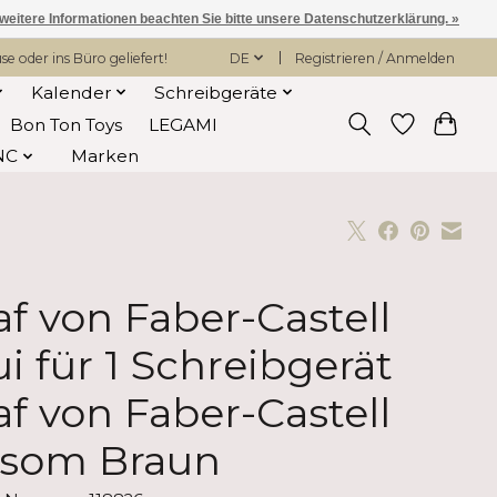
 weitere Informationen beachten Sie bitte unsere Datenschutzerklärung. »
 oder ins Büro geliefert!
DE
Registrieren / Anmelden
Kalender
Schreibgeräte
Bon Ton Toys
LEGAMI
NC
Marken
af von Faber-Castell
ui für 1 Schreibgerät
af von Faber-Castell
som Braun