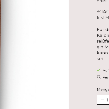
Artike
€140
Inkl. 
Für d
Kalbl
reißf
ein M
kann.
sei
Auf
Ver
Menge