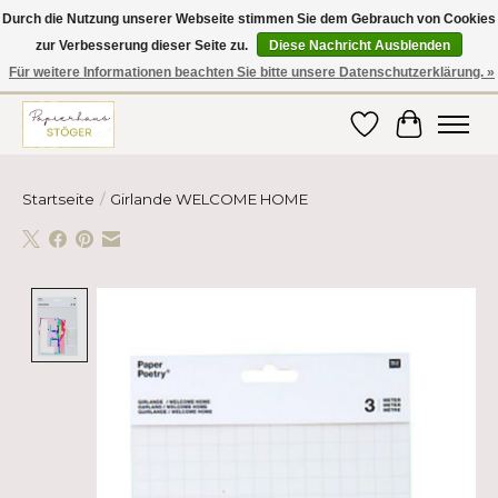
Durch die Nutzung unserer Webseite stimmen Sie dem Gebrauch von Cookies
zur Verbesserung dieser Seite zu.
Diese Nachricht Ausblenden
Hier finden Sie hochwertige Produkte im Bereich Schule, Büro, Papier,
Schreiben und vieles mehr! Erhalten Sie Ihre Bestellung bequem nach
Für weitere Informationen beachten Sie bitte unsere Datenschutzerklärung. »
Hause oder ins Büro geliefert!
Wunschzettel
Ihr Ware
Startseite
/
Girlande WELCOME HOME
Product image slideshow Items