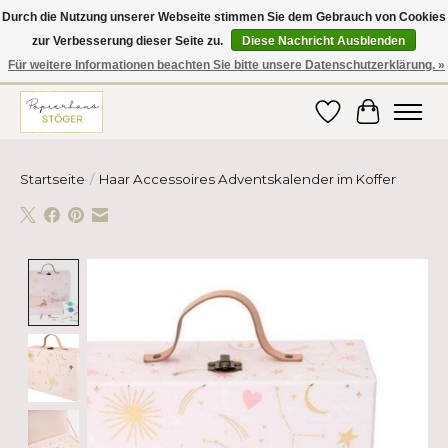
Durch die Nutzung unserer Webseite stimmen Sie dem Gebrauch von Cookies
zur Verbesserung dieser Seite zu.
Diese Nachricht Ausblenden
Hier finden Sie hochwertige Produkte im Bereich Schule, Büro, Papier,
Schreiben und vieles mehr! Erhalten Sie Ihre Bestellung bequem nach
Für weitere Informationen beachten Sie bitte unsere Datenschutzerklärung. »
Hause oder ins Büro geliefert!
Wunschzettel
Ihr Ware
Startseite
/
Haar Accessoires Adventskalender im Koffer
Product image slideshow Items