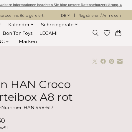
 weitere Informationen beachten Sie bitte unsere Datenschutzerklärung. »
 oder ins Büro geliefert!
DE
Registrieren / Anmelden
Kalender
Schreibgeräte
Bon Ton Toys
LEGAMI
NC
Marken
n HAN Croco
rteibox A8 rot
el-Nummer: HAN 998-617
50
MwSt.