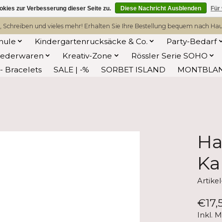
kies zur Verbesserung dieser Seite zu.
Diese Nachricht Ausblenden
Für
, Schreiben und vieles mehr! Erhalten Sie Ihre Bestellung bequem nach Hause
hule
Kindergartenrucksäcke & Co.
Party-Bedarf
Lederwaren
Kreativ-Zone
Rössler Serie SOHO
 Bracelets
SALE | -%
SORBET ISLAND
MONTBLA
Ha
Ka
Artik
€17,
Inkl. 