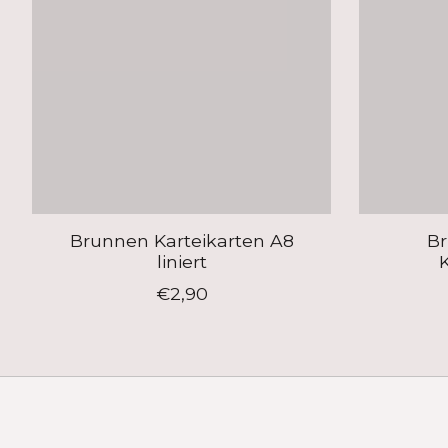
Brunnen Karteikarten A8
B
liniert
K
€2,90