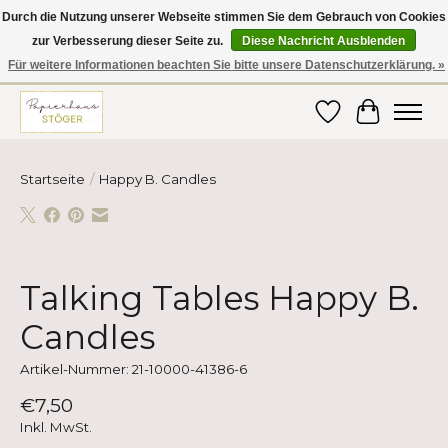
Durch die Nutzung unserer Webseite stimmen Sie dem Gebrauch von Cookies
zur Verbesserung dieser Seite zu.
Diese Nachricht Ausblenden
Hier finden Sie hochwertige Produkte im Bereich Schule, Büro, Papier,
Schreiben und vieles mehr! Erhalten Sie Ihre Bestellung bequem nach
Für weitere Informationen beachten Sie bitte unsere Datenschutzerklärung. »
Hause oder ins Büro geliefert!
Wunschzettel
Ihr Ware
Startseite
/
Happy B. Candles
Product image slideshow Items
Talking Tables Happy B.
Candles
Artikel-Nummer: 21-10000-41386-6
€7,50
Inkl. MwSt.