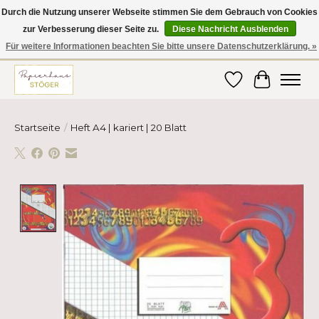
Durch die Nutzung unserer Webseite stimmen Sie dem Gebrauch von Cookies
zur Verbesserung dieser Seite zu.
Diese Nachricht Ausblenden
Hier finden Sie hochwertige Produkte im Bereich Schule, Büro, Papier,
Schreiben und vieles mehr! Erhalten Sie Ihre Bestellung bequem nach
Für weitere Informationen beachten Sie bitte unsere Datenschutzerklärung. »
Hause oder ins Büro geliefert!
Wunschzettel
Ihr Ware
Startseite
/
Heft A4 | kariert | 20 Blatt
Product image slideshow Items