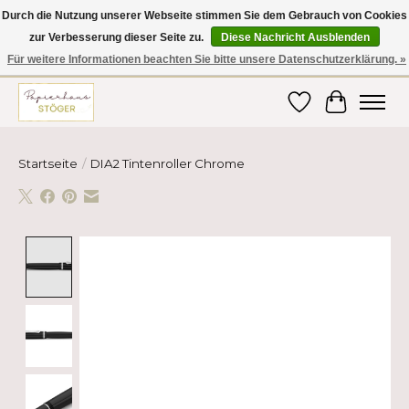
Durch die Nutzung unserer Webseite stimmen Sie dem Gebrauch von Cookies
zur Verbesserung dieser Seite zu.
Diese Nachricht Ausblenden
Hier finden Sie hochwertige Produkte im Bereich Schule, Büro, Papier,
Schreiben und vieles mehr! Erhalten Sie Ihre Bestellung bequem nach
Für weitere Informationen beachten Sie bitte unsere Datenschutzerklärung. »
Hause oder ins Büro geliefert!
Wunschzettel
Ihr Ware
Startseite
/
DIA2 Tintenroller Chrome
Product image slideshow Items