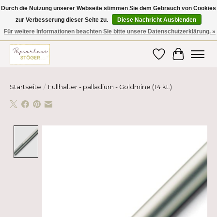
Durch die Nutzung unserer Webseite stimmen Sie dem Gebrauch von Cookies
zur Verbesserung dieser Seite zu.
Diese Nachricht Ausblenden
Hier finden Sie hochwertige Produkte im Bereich Schule, Büro, Papier,
Schreiben und vieles mehr! Erhalten Sie Ihre Bestellung bequem nach
Für weitere Informationen beachten Sie bitte unsere Datenschutzerklärung. »
Hause oder ins Büro geliefert!
Wunschzettel
Ihr Ware
Startseite
/
Füllhalter - palladium - Goldmine (14 kt.)
Product image slideshow Items