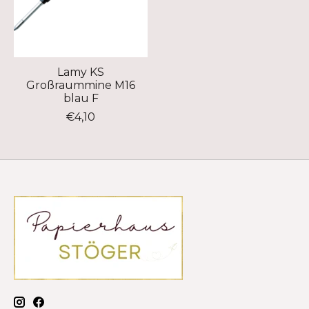
Lamy KS
Großraummine M16
blau F
€4,10