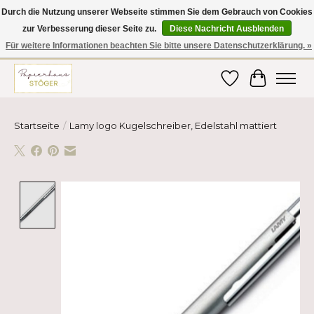
Durch die Nutzung unserer Webseite stimmen Sie dem Gebrauch von Cookies
zur Verbesserung dieser Seite zu.
Diese Nachricht Ausblenden
Hier finden Sie hochwertige Produkte im Bereich Schule, Büro, Papier,
Schreiben und vieles mehr! Erhalten Sie Ihre Bestellung bequem nach
Für weitere Informationen beachten Sie bitte unsere Datenschutzerklärung. »
Hause oder ins Büro geliefert!
Wunschzettel
Ihr Ware
Startseite
/
Lamy logo Kugelschreiber, Edelstahl mattiert
Product image slideshow Items