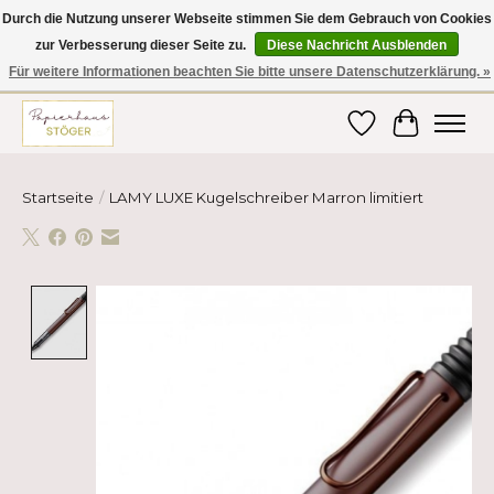
Durch die Nutzung unserer Webseite stimmen Sie dem Gebrauch von Cookies
zur Verbesserung dieser Seite zu.
Diese Nachricht Ausblenden
Hier finden Sie hochwertige Produkte im Bereich Schule, Büro, Papier,
Schreiben und vieles mehr! Erhalten Sie Ihre Bestellung bequem nach
Für weitere Informationen beachten Sie bitte unsere Datenschutzerklärung. »
Hause oder ins Büro geliefert!
Wunschzettel
Ihr Ware
Startseite
/
LAMY LUXE Kugelschreiber Marron limitiert
Product image slideshow Items