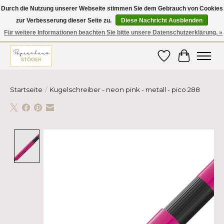
Durch die Nutzung unserer Webseite stimmen Sie dem Gebrauch von Cookies
zur Verbesserung dieser Seite zu.
Diese Nachricht Ausblenden
Hier finden Sie hochwertige Produkte im Bereich Schule, Büro, Papier,
Schreiben und vieles mehr! Erhalten Sie Ihre Bestellung bequem nach
Für weitere Informationen beachten Sie bitte unsere Datenschutzerklärung. »
Hause oder ins Büro geliefert!
Wunschzettel
Ihr Ware
Startseite
/
Kugelschreiber - neon pink - metall - pico 288
Product image slideshow Items