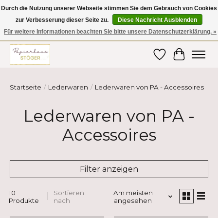
Durch die Nutzung unserer Webseite stimmen Sie dem Gebrauch von Cookies
zur Verbesserung dieser Seite zu.
Diese Nachricht Ausblenden
Hier finden Sie hochwertige Produkte im Bereich Schule, Büro, Papier,
Schreiben und vieles mehr! Erhalten Sie Ihre Bestellung bequem nach
Für weitere Informationen beachten Sie bitte unsere Datenschutzerklärung. »
Hause oder ins Büro geliefert!
Wunschzettel
Ihr Ware
Startseite
/
Lederwaren
/
Lederwaren von PA - Accessoires
Lederwaren von PA -
Accessoires
Filter anzeigen
10
Sortieren
Am meisten
Produkte
nach
angesehen