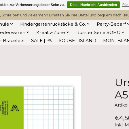
kies zur Verbesserung dieser Seite zu.
Diese Nachricht Ausblenden
Für
, Schreiben und vieles mehr! Erhalten Sie Ihre Bestellung bequem nach Hause
hule
Kindergartenrucksäcke & Co.
Party-Bedarf
Lederwaren
Kreativ-Zone
Rössler Serie SOHO
 Bracelets
SALE | -%
SORBET ISLAND
MONTBLA
Ur
A5
Artike
€4,5
Inkl. 