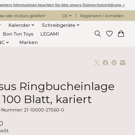
 weitere Informationen beachten Sie bitte unsere Datenschutzerklärung. »
 oder ins Büro geliefert!
DE
Registrieren / Anmelden
Kalender
Schreibgeräte
Bon Ton Toys
LEGAMI
NC
Marken
sus Ringbucheinlage
 100 Blatt, kariert
l-Nummer: 21-10000-27560-0
0
MwSt.