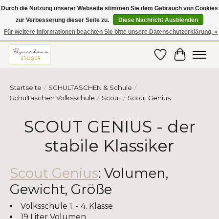
Durch die Nutzung unserer Webseite stimmen Sie dem Gebrauch von Cookies
zur Verbesserung dieser Seite zu.
Diese Nachricht Ausblenden
Hier finden Sie hochwertige Produkte im Bereich Schule, Büro, Papier,
Schreiben und vieles mehr! Erhalten Sie Ihre Bestellung bequem nach
Für weitere Informationen beachten Sie bitte unsere Datenschutzerklärung. »
Hause oder ins Büro geliefert!
Wunschzettel
Ihr Ware
Startseite
/
SCHULTASCHEN & Schule
/
Schultaschen Volksschule
/
Scout
/
Scout Genius
SCOUT GENIUS - der
stabile Klassiker
Scout Genius
: Volumen,
Gewicht, Größe
Volksschule 1. - 4. Klasse
19 Liter Volumen