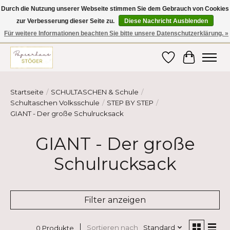
Durch die Nutzung unserer Webseite stimmen Sie dem Gebrauch von Cookies
zur Verbesserung dieser Seite zu.
Diese Nachricht Ausblenden
Hier finden Sie hochwertige Produkte im Bereich Schule, Büro, Papier,
Schreiben und vieles mehr! Erhalten Sie Ihre Bestellung bequem nach
Für weitere Informationen beachten Sie bitte unsere Datenschutzerklärung. »
Hause oder ins Büro geliefert!
Wunschzettel
Ihr Ware
Startseite
/
SCHULTASCHEN & Schule
/
Schultaschen Volksschule
/
STEP BY STEP
/
GIANT - Der große Schulrucksack
GIANT - Der große
Schulrucksack
Filter anzeigen
Sortieren nach
Standard
0 Produkte