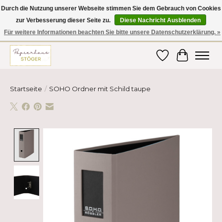
Durch die Nutzung unserer Webseite stimmen Sie dem Gebrauch von Cookies
zur Verbesserung dieser Seite zu.
Diese Nachricht Ausblenden
Hier finden Sie hochwertige Produkte im Bereich Schule, Büro, Papier,
Schreiben und vieles mehr! Erhalten Sie Ihre Bestellung bequem nach
Für weitere Informationen beachten Sie bitte unsere Datenschutzerklärung. »
Hause oder ins Büro geliefert!
Wunschzettel
Ihr Ware
Startseite
/
SOHO Ordner mit Schild taupe
Product image slideshow Items